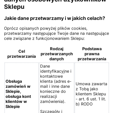
Sklepu
Jakie dane przetwarzamy i w jakich celach?
Oprócz opisanych powyżej plików cookies,
przetwarzamy następujące Twoje dane na następujące
cele związane z funkcjonowaniem Sklepu:
Rodzaj
Podstawa
Cel
przetwarzanych
prawna
przetwarzania
danych
przetwarzania
Dane
identyfikacyjne i
kontaktowe
Obsługa
klienta (adres e-
Umowa zawarta
zamówień w
mail i inne dane
z Tobą jako
Sklepie,
konieczne do
klientem Sklepu
obsługa kont
realizacji
- art. 6 ust. 1 lit.
klientów w
zamówienia).
b) RODO
Sklepie
Szczegóły i