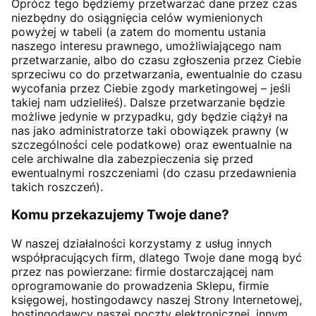
Oprócz tego będziemy przetwarzać dane przez czas
niezbędny do osiągnięcia celów wymienionych
powyżej w tabeli (a zatem do momentu ustania
naszego interesu prawnego, umożliwiającego nam
przetwarzanie, albo do czasu zgłoszenia przez Ciebie
sprzeciwu co do przetwarzania, ewentualnie do czasu
wycofania przez Ciebie zgody marketingowej – jeśli
takiej nam udzieliłeś). Dalsze przetwarzanie będzie
możliwe jedynie w przypadku, gdy będzie ciążył na
nas jako administratorze taki obowiązek prawny (w
szczególności cele podatkowe) oraz ewentualnie na
cele archiwalne dla zabezpieczenia się przed
ewentualnymi roszczeniami (do czasu przedawnienia
takich roszczeń).
Komu przekazujemy Twoje dane?
W naszej działalności korzystamy z usług innych
współpracujących firm, dlatego Twoje dane mogą być
przez nas powierzane: firmie dostarczającej nam
oprogramowanie do prowadzenia Sklepu, firmie
księgowej, hostingodawcy naszej Strony Internetowej,
hostingodawcy naszej poczty elektronicznej, innym