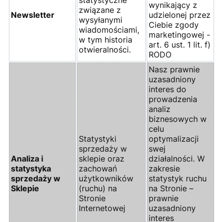
statystyczne
wynikający z
związane z
Newsletter
udzielonej przez
wysyłanymi
Ciebie zgody
wiadomościami,
marketingowej -
w tym historia
art. 6 ust. 1 lit. f)
otwieralności.
RODO
Nasz prawnie
uzasadniony
interes do
prowadzenia
analiz
biznesowych w
celu
Statystyki
optymalizacji
sprzedaży w
swej
Analiza i
sklepie oraz
działalności. W
statystyka
zachowań
zakresie
sprzedaży w
użytkowników
statystyk ruchu
Sklepie
(ruchu) na
na Stronie –
Stronie
prawnie
Internetowej
uzasadniony
interes