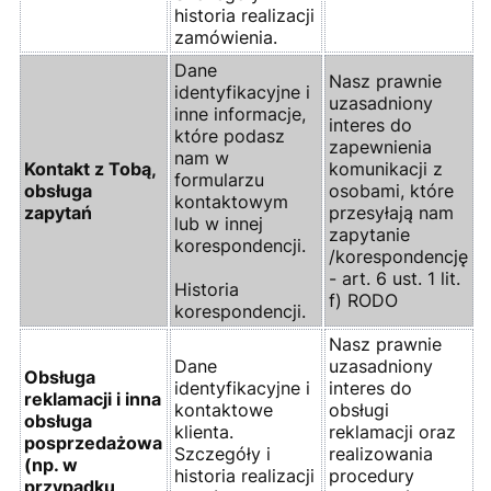
historia realizacji
zamówienia.
Dane
Nasz prawnie
identyfikacyjne i
uzasadniony
inne informacje,
interes do
które podasz
zapewnienia
nam w
Kontakt z Tobą,
komunikacji z
formularzu
obsługa
osobami, które
kontaktowym
zapytań
przesyłają nam
lub w innej
zapytanie
korespondencji.
/korespondencję
- art. 6 ust. 1 lit.
Historia
f) RODO
korespondencji.
Nasz prawnie
Dane
uzasadniony
Obsługa
identyfikacyjne i
interes do
reklamacji i inna
kontaktowe
obsługi
obsługa
klienta.
reklamacji oraz
posprzedażowa
Szczegóły i
realizowania
(np. w
historia realizacji
procedury
przypadku