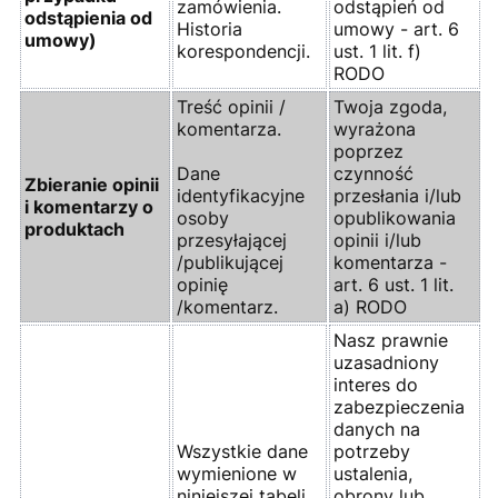
zamówienia.
odstąpień od
odstąpienia od
Historia
umowy - art. 6
umowy)
korespondencji.
ust. 1 lit. f)
RODO
Treść opinii /
Twoja zgoda,
komentarza.
wyrażona
poprzez
Dane
czynność
Zbieranie opinii
identyfikacyjne
przesłania i/lub
i komentarzy o
osoby
opublikowania
produktach
przesyłającej
opinii i/lub
/publikującej
komentarza -
opinię
art. 6 ust. 1 lit.
/komentarz.
a) RODO
Nasz prawnie
uzasadniony
interes do
zabezpieczenia
danych na
Wszystkie dane
potrzeby
wymienione w
ustalenia,
niniejszej tabeli,
obrony lub