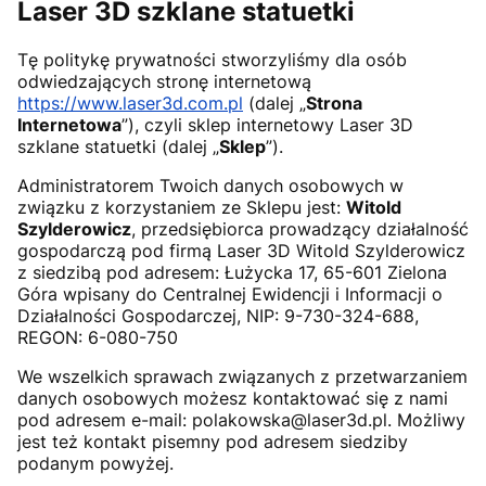
Laser 3D szklane statuetki
Tę politykę prywatności stworzyliśmy dla osób
odwiedzających stronę internetową
https://www.laser3d.com.pl
(dalej „
Strona
Internetowa
”), czyli sklep internetowy Laser 3D
szklane statuetki (dalej „
Sklep
”).
Administratorem Twoich danych osobowych w
związku z korzystaniem ze Sklepu jest:
Witold
Szylderowicz
, przedsiębiorca prowadzący działalność
gospodarczą pod firmą Laser 3D Witold Szylderowicz
z siedzibą pod adresem: Łużycka 17, 65-601 Zielona
Góra wpisany do Centralnej Ewidencji i Informacji o
Działalności Gospodarczej, NIP:
9-730-324-688
,
REGON:
6-080-750
We wszelkich sprawach związanych z przetwarzaniem
danych osobowych możesz kontaktować się z nami
pod adresem e-mail: polakowska@laser3d.pl. Możliwy
jest też kontakt pisemny pod adresem siedziby
podanym powyżej.