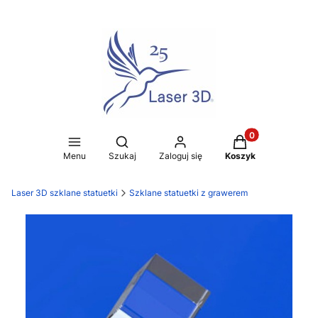
Produkty w koszy
Otwórz wyszukiwarkę
Menu
Szukaj
Zaloguj się
Koszyk
Laser 3D szklane statuetki
Szklane statuetki z grawerem