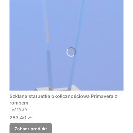
Szklana statuetka okolicznościowa Primavera z
rombem
PRODUCENT
LASER 3D
Cena
283,40 zł
Zobacz produkt