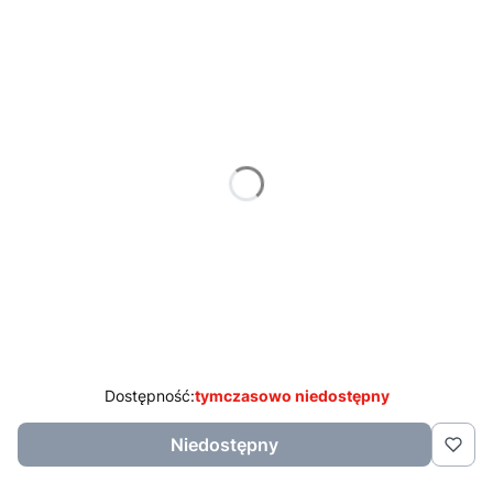
Wybierz wariant produktu:
Poszczególne warianty mogą różnić się ceną
logo wyślij laser3d@laser3d.pl
Opcjonalne
tekst do grawerowania wyślij laser3d@laser3d.pl
Opcjonalne
*
Wybierz rodzaj opakowania
transportowe
ozdobne
Dostępność:
tymczasowo niedostępny
Niedostępny