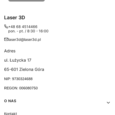
Laser 3D
+48 68 4514466
pon. - pt. / 8:30 - 16:00
laser3d@laser3d.pl
Adres
ul. Łużycka 17
65-601 Zielona Góra
NIP: 9730324688
REGON: 006080750
Linki w stopce
O NAS
Kontakt