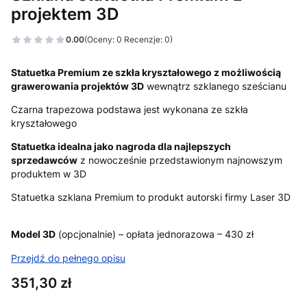
projektem 3D
0.00
(Oceny: 0 Recenzje: 0)
Statuetka Premium ze szkła kryształowego z możliwością
grawerowania projektów 3D
wewnątrz szklanego sześcianu
Czarna trapezowa podstawa jest wykonana ze szkła
kryształowego
Statuetka idealna jako nagroda dla najlepszych
sprzedawców
z nowocześnie przedstawionym najnowszym
produktem w 3D
Statuetka szklana Premium to produkt autorski firmy Laser 3D
Model 3D
(opcjonalnie) – opłata jednorazowa – 430 zł
Przejdź do pełnego opisu
Cena
351,30 zł