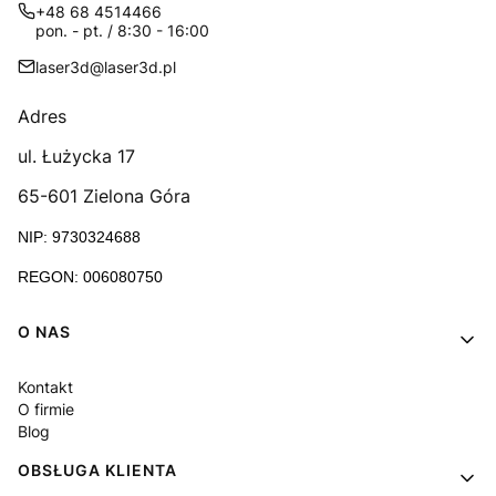
+48 68 4514466
pon. - pt. / 8:30 - 16:00
laser3d@laser3d.pl
Adres
ul. Łużycka 17
65-601 Zielona Góra
NIP: 9730324688
REGON: 006080750
Linki w stopce
O NAS
Kontakt
O firmie
Blog
OBSŁUGA KLIENTA