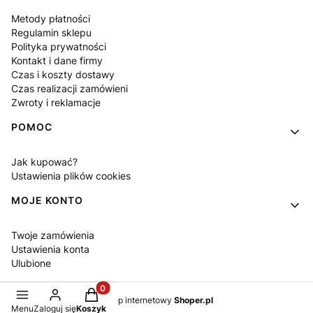
Metody płatności
Regulamin sklepu
Polityka prywatności
Kontakt i dane firmy
Czas i koszty dostawy
Czas realizacji zamówieni
Zwroty i reklamacje
POMOC
Jak kupować?
Ustawienia plików cookies
MOJE KONTO
Twoje zamówienia
Ustawienia konta
Ulubione
Produkty w koszyku: 0. Zobacz szczegóły
Sklep internetowy
Shoper.pl
Menu
Zaloguj się
Koszyk