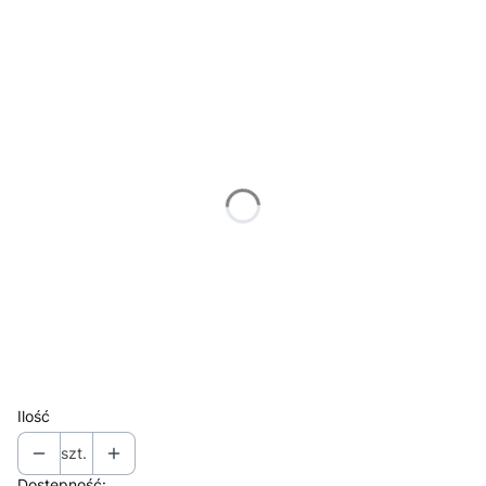
Wybierz wariant produktu:
Poszczególne warianty mogą różnić się ceną
logo wyślij laser3d@laser3d.pl
Opcjonalne
tekst do grawerowania wyślij laser3d@laser3d.pl
Opcjonalne
*
Wybierz rodzaj opakowania
transportowe
ozdobne
Ilość
szt.
Dostępność: