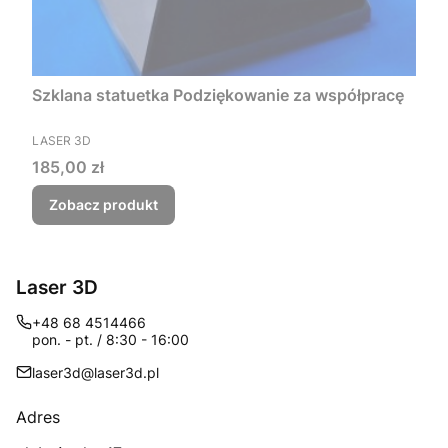
Szklana statuetka Podziękowanie za współpracę
PRODUCENT
LASER 3D
Cena
185,00 zł
Zobacz produkt
Laser 3D
+48 68 4514466
pon. - pt. / 8:30 - 16:00
laser3d@laser3d.pl
Adres