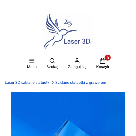
Produkty w koszy
Otwórz wyszukiwarkę
Menu
Szukaj
Zaloguj się
Koszyk
Laser 3D szklane statuetki
Szklane statuetki z grawerem